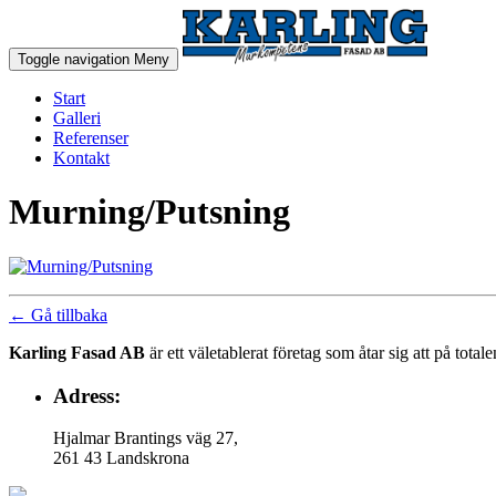
Toggle navigation
Meny
Start
Galleri
Referenser
Kontakt
Murning/Putsning
← Gå tillbaka
Karling Fasad AB
är ett väletablerat företag som åtar sig att på tot
Adress:
Hjalmar Brantings väg 27,
261 43 Landskrona